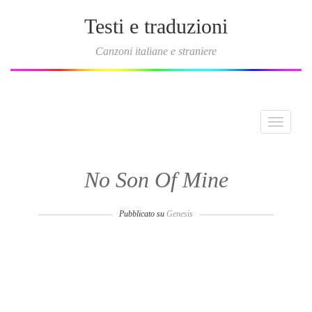
Testi e traduzioni
Canzoni italiane e straniere
Toggle
navigati
No Son Of Mine
Pubblicato su
Genesis