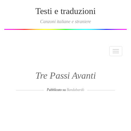
Testi e traduzioni
Canzoni italiane e straniere
Toggle
navigati
Tre Passi Avanti
Pubblicato su
Bandabardò