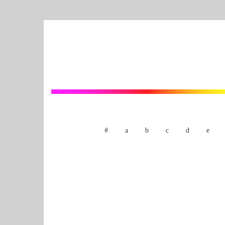
#
a
b
c
d
e