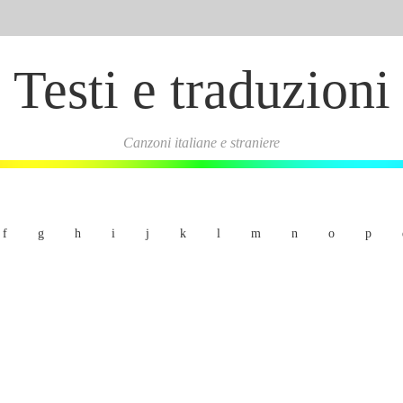
Testi e traduzioni
Canzoni italiane e straniere
f
g
h
i
j
k
l
m
n
o
p