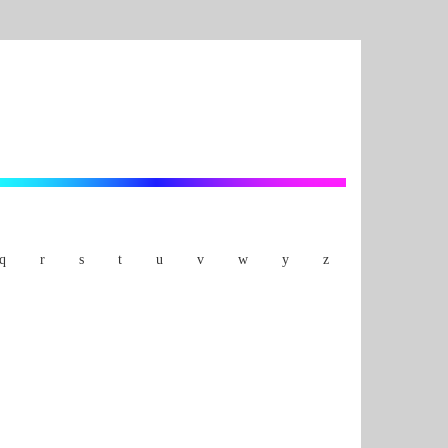
q
r
s
t
u
v
w
y
z