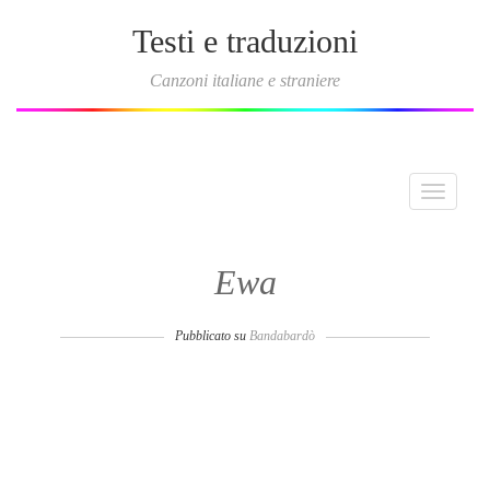
Testi e traduzioni
Canzoni italiane e straniere
Toggle
navigati
Ewa
Pubblicato su
Bandabardò