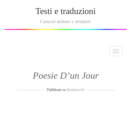
Testi e traduzioni
Canzoni italiane e straniere
Toggle
navigati
Poesie D’un Jour
Pubblicato su
Bandabardò