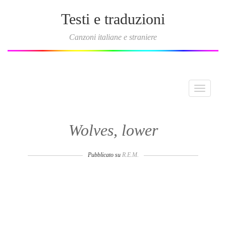
Testi e traduzioni
Canzoni italiane e straniere
Toggle
navigati
Wolves, lower
Pubblicato su
R.E.M.