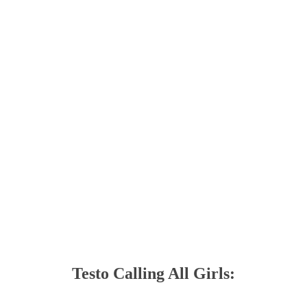
Testo Calling All Girls: