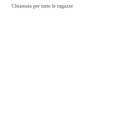
Chiamata per tutte le ragazze