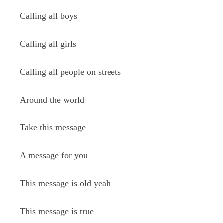
Calling all boys
Calling all girls
Calling all people on streets
Around the world
Take this message
A message for you
This message is old yeah
This message is true