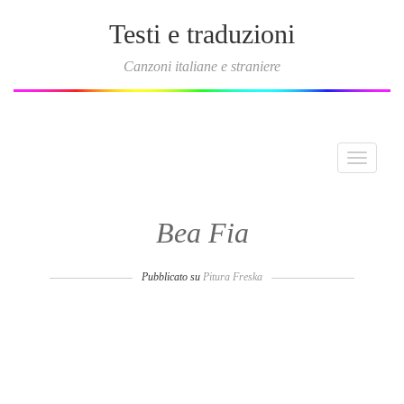
Testi e traduzioni
Canzoni italiane e straniere
Toggle
navigati
Bea Fia
Pubblicato su
Pitura Freska