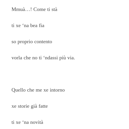
Mmuà…! Come ti stà
ti xe ‘na bea fia
so proprio contento
vorla che no ti ‘ndassi più via.
Quello che me xe intorno
xe storie già fatte
ti xe ‘na novità