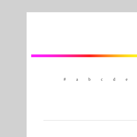
#
a
b
c
d
e