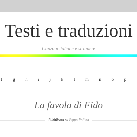
Testi e traduzioni
Canzoni italiane e straniere
f
g
h
i
j
k
l
m
n
o
p
La favola di Fido
Pubblicato su
Pippo Pollina