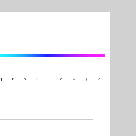
q
r
s
t
u
v
w
y
z