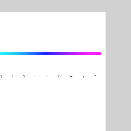
q
r
s
t
u
v
w
y
z