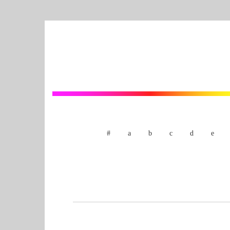
#
a
b
c
d
e