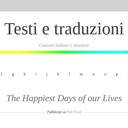
Testi e traduzioni
Canzoni italiane e straniere
f
g
h
i
j
k
l
m
n
o
p
The Happiest Days of our Lives
Pubblicato su
Pink Floyd