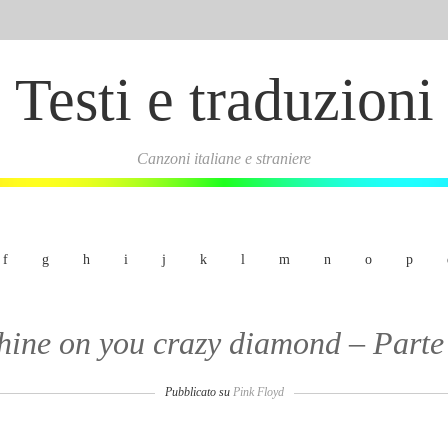
Testi e traduzioni
Canzoni italiane e straniere
f
g
h
i
j
k
l
m
n
o
p
hine on you crazy diamond – Parte
Pubblicato su
Pink Floyd