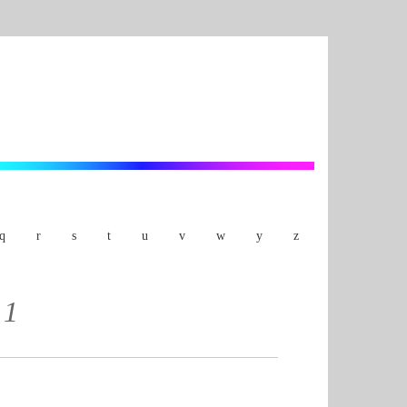
q
r
s
t
u
v
w
y
z
 1