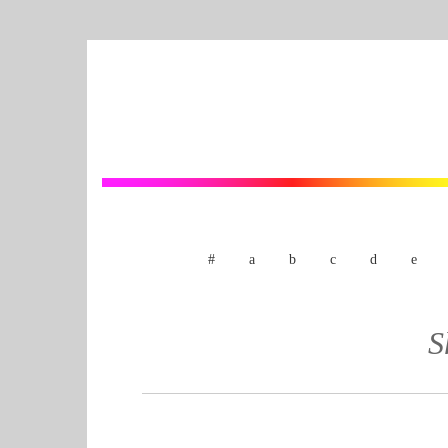
#
a
b
c
d
e
S