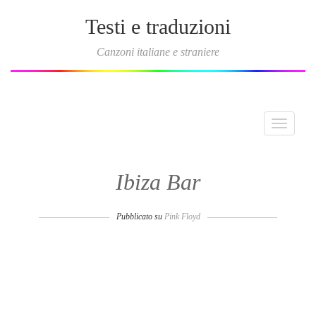
Testi e traduzioni
Canzoni italiane e straniere
Toggle
navigati
Ibiza Bar
Pubblicato su
Pink Floyd