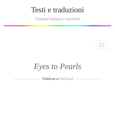
Testi e traduzioni
Canzoni italiane e straniere
Toggle
navigati
Eyes to Pearls
Pubblicato su
Pink Floyd