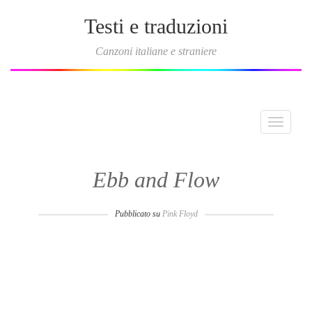
Testi e traduzioni
Canzoni italiane e straniere
Toggle
navigati
Ebb and Flow
Pubblicato su
Pink Floyd