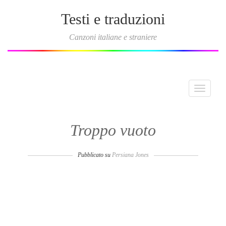
Testi e traduzioni
Canzoni italiane e straniere
Toggle
navigati
Troppo vuoto
Pubblicato su
Persiana Jones