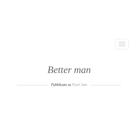
Toggle
navigati
Better man
Pubblicato su
Pearl Jam