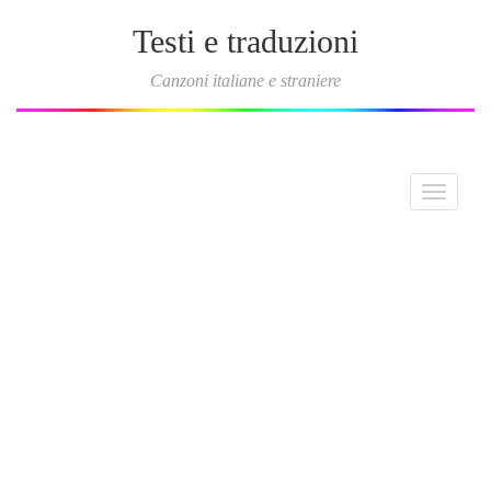
Testi e traduzioni
Canzoni italiane e straniere
Toggle
navigati