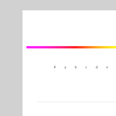
#
a
b
c
d
e