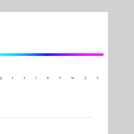
q
r
s
t
u
v
w
y
z