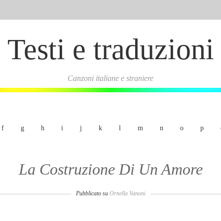
Testi e traduzioni
Canzoni italiane e straniere
f
g
h
i
j
k
l
m
n
o
p
La Costruzione Di Un Amore
Pubblicato su
Ornella Vanoni