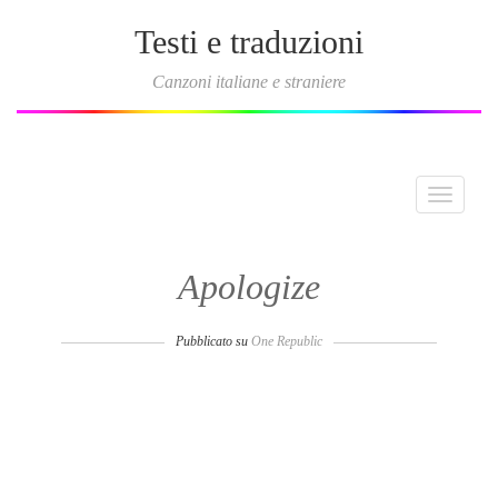
Testi e traduzioni
Canzoni italiane e straniere
Toggle
navigati
Apologize
Pubblicato su
One Republic