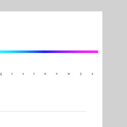
q
r
s
t
u
v
w
y
z