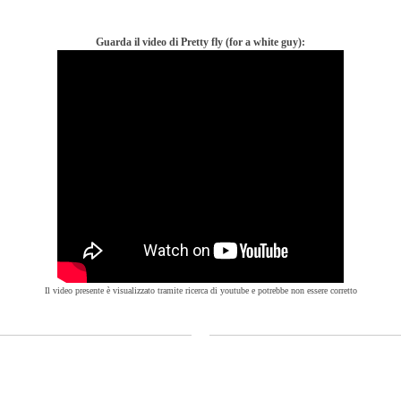
Guarda il video di Pretty fly (for a white guy):
Il video presente è visualizzato tramite ricerca di youtube e potrebbe non essere corretto