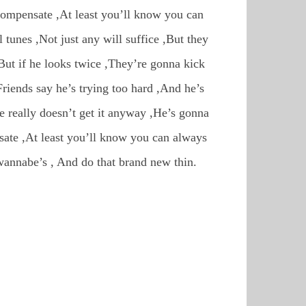
rcompensate ,At least you’ll know you can
unes ,Not just any will suffice ,But they
But if he looks twice ,They’re gonna kick
Friends say he’s trying too hard ,And he’s
he really doesn’t get it anyway ,He’s gonna
nsate ,At least you’ll know you can always
annabe’s , And do that brand new thin.