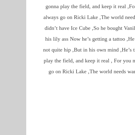
gonna play the field, and keep it real ,
always go on Ricki Lake ,The world needs
didn’t have Ice Cube ,So he bought Vanil
his lily ass Now he’s getting a tattoo ,H
not quite hip ,But in his own mind ,He’s t
play the field, and keep it real , For yo
go on Ricki Lake ,The world needs wan