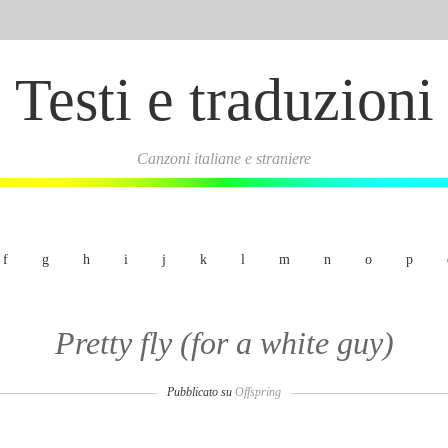
Testi e traduzioni
Canzoni italiane e straniere
f
g
h
i
j
k
l
m
n
o
p
Pretty fly (for a white guy)
Pubblicato su
Offspring