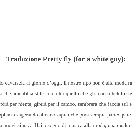
Traduzione Pretty fly (for a white guy):
lo cavarsela al giorno d’oggi, il nostro tipo non è alla moda
si che non abbia stile, ma tutto quello che gli manca beh lo sos
irà per niente, girerà per il campo, sembrerà che faccia sul s
upplisci esagerando almeno saprai che puoi sempre partecipar
 cosa nuovissima… Hai bisogno di musica alla moda, una qualu