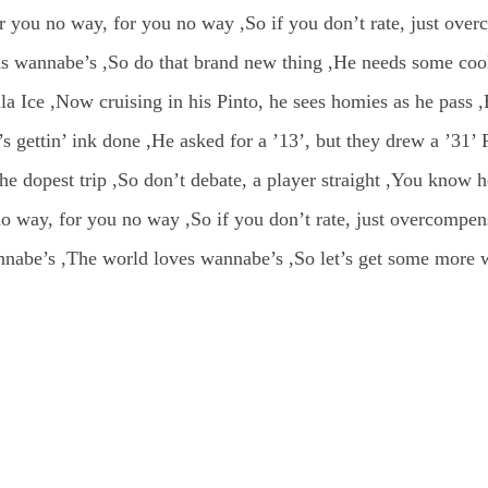
For you no way, for you no way ,So if you don’t rate, just ove
 wannabe’s ,So do that brand new thing ,He needs some cool t
la Ice ,Now cruising in his Pinto, he sees homies as he pass ,
e’s gettin’ ink done ,He asked for a ’13’, but they drew a ’31’ 
he dopest trip ,So don’t debate, a player straight ,You know 
u no way, for you no way ,So if you don’t rate, just overcompe
nabe’s ,The world loves wannabe’s ,So let’s get some more w