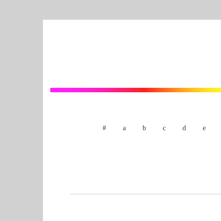
#
a
b
c
d
e