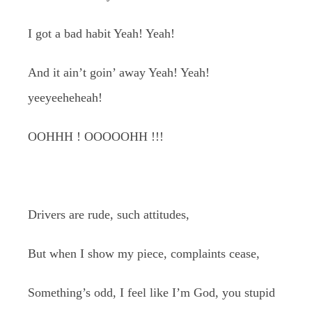
I got a bad habit Yeah! Yeah!
And it ain’t goin’ away Yeah! Yeah!
yeeyeeheheah!
OOHHH ! OOOOOHH !!!
Drivers are rude, such attitudes,
But when I show my piece, complaints cease,
Something’s odd, I feel like I’m God, you stupid