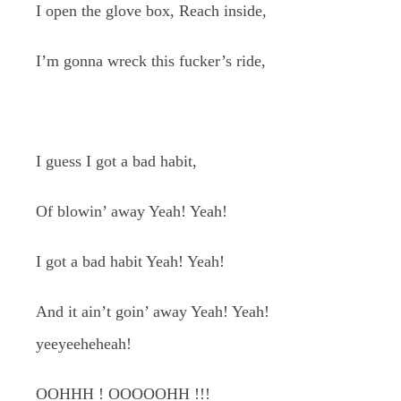
I open the glove box, Reach inside,
I’m gonna wreck this fucker’s ride,
I guess I got a bad habit,
Of blowin’ away Yeah! Yeah!
I got a bad habit Yeah! Yeah!
And it ain’t goin’ away Yeah! Yeah!
yeeyeeheheah!
OOHHH ! OOOOOHH !!!