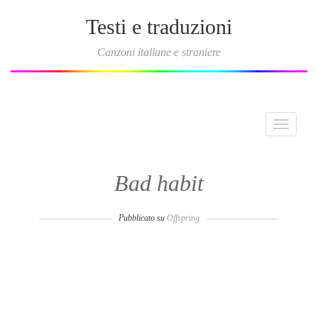
Testi e traduzioni
Canzoni italiane e straniere
Toggle
navigati
Bad habit
Pubblicato su
Offspring