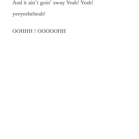
And it ain’t goin’ away Yeah! Yeah!
yeeyeeheheah!
OOHHH ! OOOOOHH