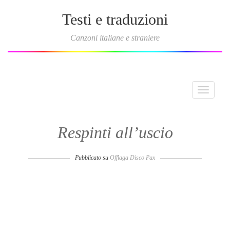
Testi e traduzioni
Canzoni italiane e straniere
Toggle
navigati
Respinti all’uscio
Pubblicato su
Offlaga Disco Pax