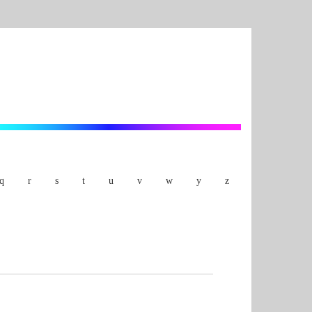
q
r
s
t
u
v
w
y
z