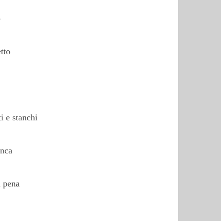
o
tto
i e stanchi
anca
a pena