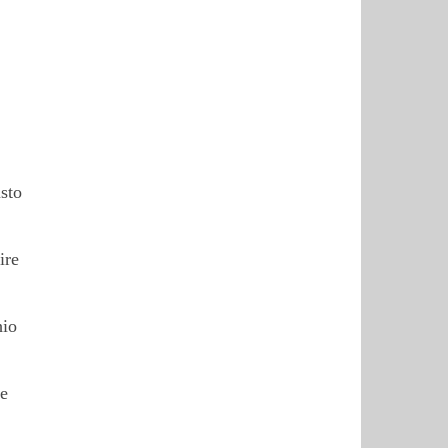
usto
ire
hio
re