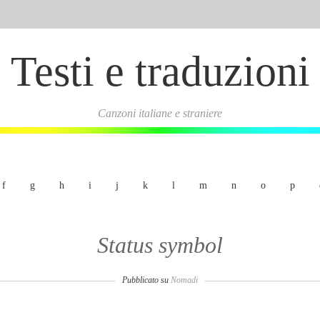
Testi e traduzioni
Canzoni italiane e straniere
f
g
h
i
j
k
l
m
n
o
p
Status symbol
Pubblicato su
Nomadi