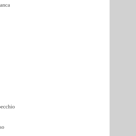
manca
pecchio
so