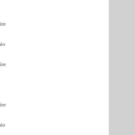
ire
hio
ire
ire
hio