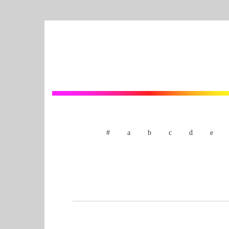
#
a
b
c
d
e