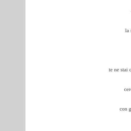
la
te ne stai
cer
con g