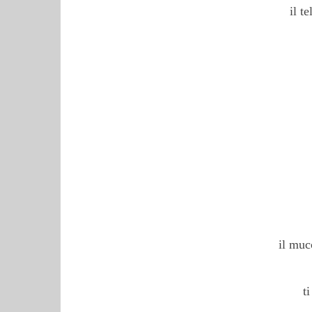
il t
il muc
t