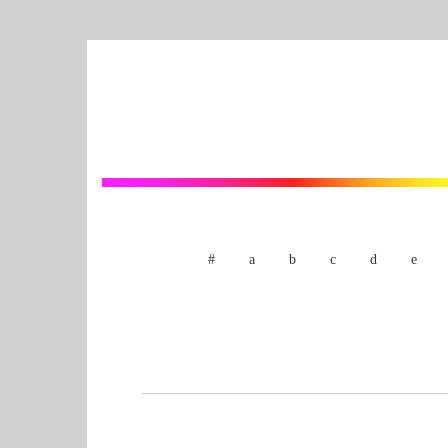
#
a
b
c
d
e