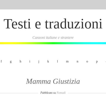
Testi e traduzioni
Canzoni italiane e straniere
f
g
h
i
j
k
l
m
n
o
p
Mamma Giustizia
Pubblicato su
Nomadi