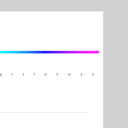
q
r
s
t
u
v
w
y
z