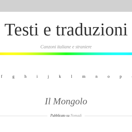
Testi e traduzioni
Canzoni italiane e straniere
f
g
h
i
j
k
l
m
n
o
p
Il Mongolo
Pubblicato su
Nomadi