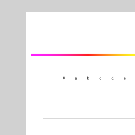
#
a
b
c
d
e