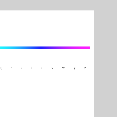
q
r
s
t
u
v
w
y
z