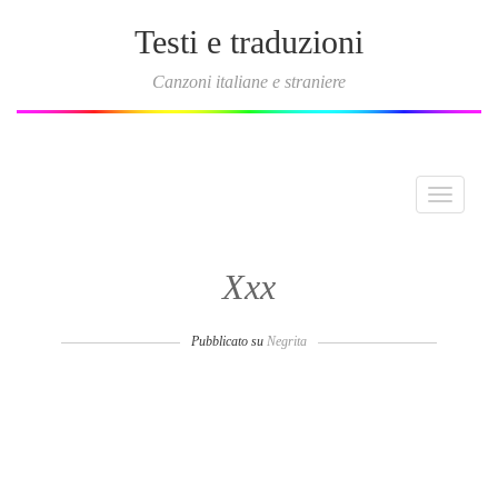
Testi e traduzioni
Canzoni italiane e straniere
Toggle
navigati
Xxx
Pubblicato su
Negrita