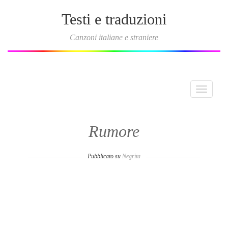
Testi e traduzioni
Canzoni italiane e straniere
Toggle
navigati
Rumore
Pubblicato su
Negrita