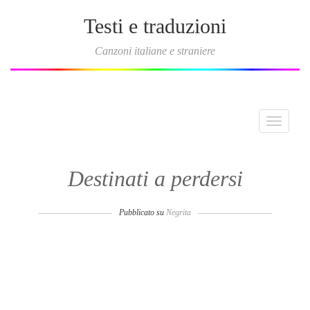
Testi e traduzioni
Canzoni italiane e straniere
Toggle
navigati
Destinati a perdersi
Pubblicato su
Negrita