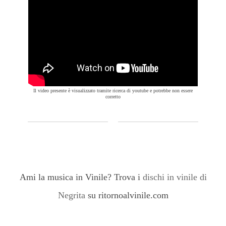
Il video presente è visualizzato tramite ricerca di youtube e potrebbe non essere
corretto
Ami la musica in Vinile? Trova i
dischi in vinile di
Negrita
su ritornoalvinile.com