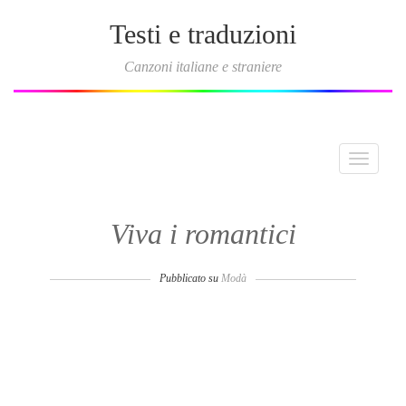
Testi e traduzioni
Canzoni italiane e straniere
Toggle
navigati
Viva i romantici
Pubblicato su
Modà