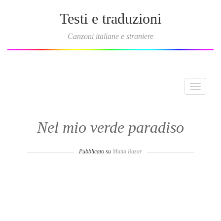
Testi e traduzioni
Canzoni italiane e straniere
Toggle
navigati
Nel mio verde paradiso
Pubblicato su
Matia Bazar