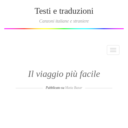
Testi e traduzioni
Canzoni italiane e straniere
Toggle
navigati
Il viaggio più facile
Pubblicato su
Matia Bazar