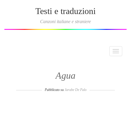
Testi e traduzioni
Canzoni italiane e straniere
Toggle
navigati
Agua
Pubblicato su
Jarabe De Palo