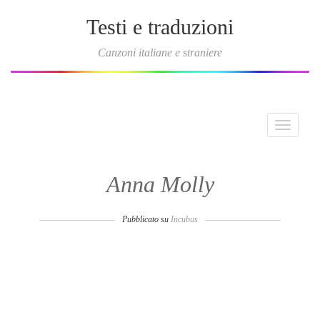
Testi e traduzioni
Canzoni italiane e straniere
Toggle
navigati
Anna Molly
Pubblicato su
Incubus