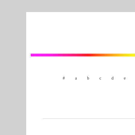
#
a
b
c
d
e