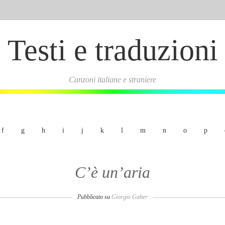
Testi e traduzioni
Canzoni italiane e straniere
f
g
h
i
j
k
l
m
n
o
p
C’è un’aria
Pubblicato su
Giorgio Gaber