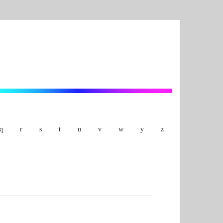
q
r
s
t
u
v
w
y
z