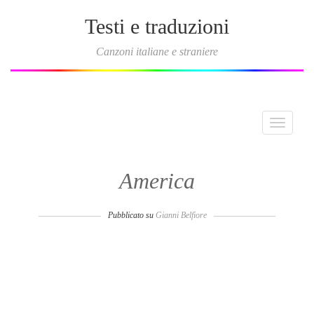
Testi e traduzioni
Canzoni italiane e straniere
Toggle
navigati
America
Pubblicato su
Gianni Belfiore