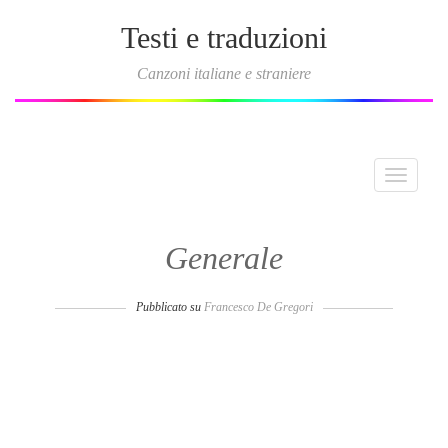
Testi e traduzioni
Canzoni italiane e straniere
Toggle
navigati
Generale
Pubblicato su
Francesco De Gregori