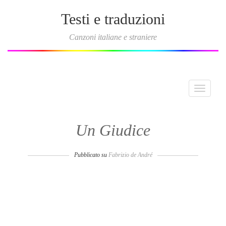
Testi e traduzioni
Canzoni italiane e straniere
Toggle
navigati
Un Giudice
Pubblicato su
Fabrizio de André