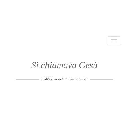
Toggle
navigati
Si chiamava Gesù
Pubblicato su
Fabrizio de André