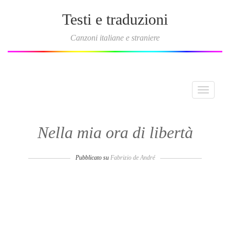
Testi e traduzioni
Canzoni italiane e straniere
Toggle
navigati
Nella mia ora di libertà
Pubblicato su
Fabrizio de André