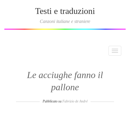
Testi e traduzioni
Canzoni italiane e straniere
Toggle
navigati
Le acciughe fanno il
pallone
Pubblicato su
Fabrizio de André