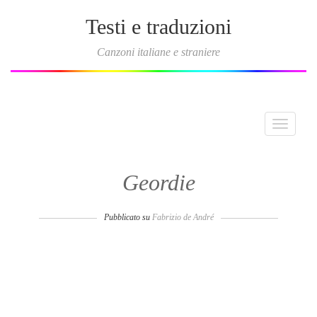
Testi e traduzioni
Canzoni italiane e straniere
Toggle
navigati
Geordie
Pubblicato su
Fabrizio de André