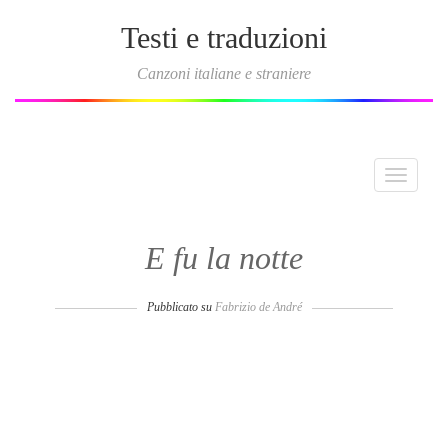
Testi e traduzioni
Canzoni italiane e straniere
Toggle
navigati
E fu la notte
Pubblicato su
Fabrizio de André