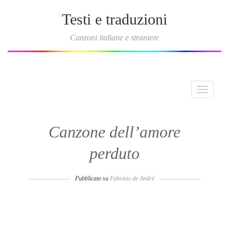
Testi e traduzioni
Canzoni italiane e straniere
Toggle
navigati
Canzone dell’amore
perduto
Pubblicato su
Fabrizio de André