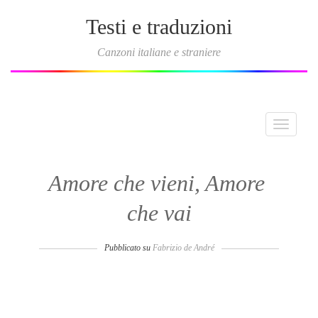
Testi e traduzioni
Canzoni italiane e straniere
Toggle
navigati
Amore che vieni, Amore
che vai
Pubblicato su
Fabrizio de André