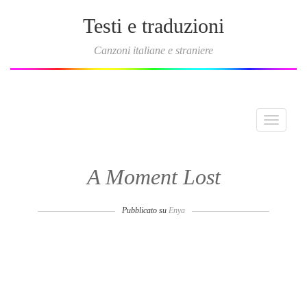
Testi e traduzioni
Canzoni italiane e straniere
Toggle
navigati
A Moment Lost
Pubblicato su
Enya