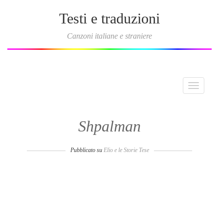
Testi e traduzioni
Canzoni italiane e straniere
Toggle
navigati
Shpalman
Pubblicato su
Elio e le Storie Tese