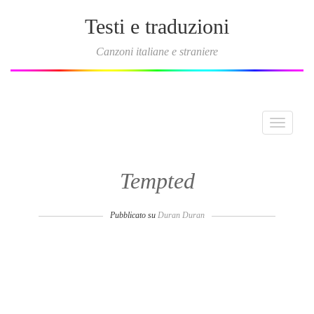
Testi e traduzioni
Canzoni italiane e straniere
Toggle
navigati
Tempted
Pubblicato su
Duran Duran