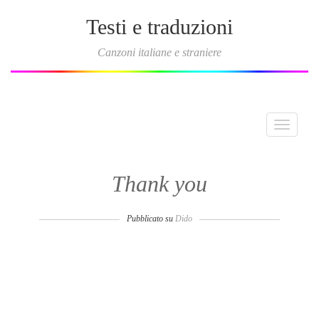
Testi e traduzioni
Canzoni italiane e straniere
Toggle
navigati
Thank you
Pubblicato su
Dido