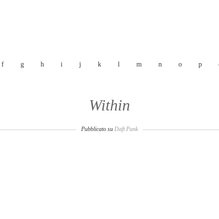
f
g
h
i
j
k
l
m
n
o
p
Within
Pubblicato su
Daft Punk