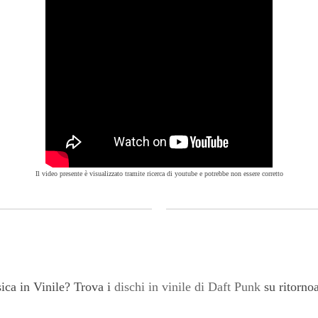
Il video presente è visualizzato tramite ricerca di youtube e potrebbe non essere corretto
ica in Vinile? Trova i
dischi in vinile di Daft Punk
su ritorno