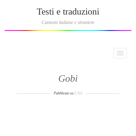
Testi e traduzioni
Canzoni italiane e straniere
Toggle
navigati
Gobi
Pubblicato su
C.S.I.